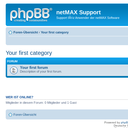
netMAX Support
Support fÃ¼r Anwender der netMAX Software
Foren-Übersicht
‹
Your first category
Your first category
FORUM
Your first forum
Description of your first forum.
WER IST ONLINE?
Mitglieder in diesem Forum: 0 Mitglieder und 1 Gast
Foren-Übersicht
Powered by
php
Deutsche 