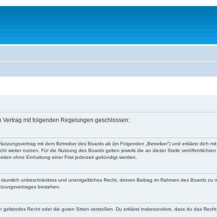
in Vertrag mit folgenden Regelungen geschlossen:
 Nutzungsvertrag mit dem Betreiber des Boards ab (im Folgenden „Betreiber“) und erklärst dich
ht weiter nutzen. Für die Nutzung des Boards gelten jeweils die an dieser Stelle veröffentlichte
iten ohne Einhaltung einer Frist jederzeit gekündigt werden.
 und räumlich unbeschränktes und unentgeltliches Recht, deinen Beitrag im Rahmen des Boards zu 
utzungsvertrages bestehen.
egen geltendes Recht oder die guten Sitten verstoßen. Du erklärst insbesondere, dass du das Recht