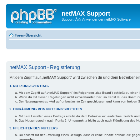
netMAX Support
Support fÃ¼r Anwender der netMAX Software
Foren-Übersicht
netMAX Support - Registrierung
Mit dem Zugriff auf „netMAX Support“ wird zwischen dir und dem Betreiber e
1. NUTZUNGSVERTRAG
Mit dem Zugriff auf „netMAX Support“ (im Folgenden „das Board“) schließt du einen
Wenn du mit diesen Regelungen nicht einverstanden bist, so darfst du das Board nic
Der Nutzungsvertrag wird auf unbestimmte Zeit geschlossen und kann von beiden Se
2. EINRÄUMUNG VON NUTZUNGSRECHTEN
Mit dem Erstellen eines Beitrags erteilst du dem Betreiber ein einfaches, zeitlich
Das Nutzungsrecht nach Punkt 2, Unterpunkt a bleibt auch nach Kündigung des N
3. PFLICHTEN DES NUTZERS
Du erklärst mit der Erstellung eines Beitrags, dass er keine Inhalte enthält, die g
verwenden.