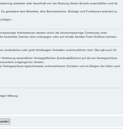
bmahnung zeitweise oder dauerhaft von der Nutzung dieses Boards ausschließen und dir
t. Du gestattest dem Betreiber, dein Benutzerkonto, Beiträge und Funktionen jederzeit zu
uzufügen.
tschsprachige Informationen werden durch die deutschsprachige Community unter
für bestimmte Zwecke nicht untersagen oder auf Inhalte fremder Foren Einfluss nehmen.
n vorsätzliches oder grob fahrlässiges Verhalten zurückzuführen sind. Dies gilt auch für
letzung wesentlicher Vertragspflichten (Kardinalpflichten) auf die bei Vertragsschluss
insbesondere entgangenen Gewinn.
bei Vertragsschluss typischerweise vorhersehbaren Schäden und im Übrigen der Höhe nach
tiger Wirkung.