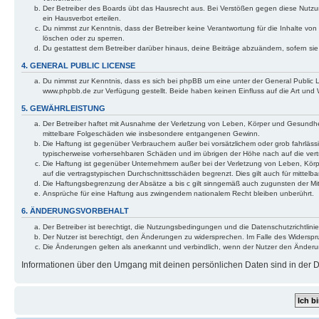
Der Betreiber des Boards übt das Hausrecht aus. Bei Verstößen gegen diese Nutzu
ein Hausverbot erteilen.
Du nimmst zur Kenntnis, dass der Betreiber keine Verantwortung für die Inhalte von 
löschen oder zu sperren.
Du gestattest dem Betreiber darüber hinaus, deine Beiträge abzuändern, sofern si
4. GENERAL PUBLIC LICENSE
Du nimmst zur Kenntnis, dass es sich bei phpBB um eine unter der General Public
www.phpbb.de zur Verfügung gestellt. Beide haben keinen Einfluss auf die Art und
5. GEWÄHRLEISTUNG
Der Betreiber haftet mit Ausnahme der Verletzung von Leben, Körper und Gesundheit u
mittelbare Folgeschäden wie insbesondere entgangenen Gewinn.
Die Haftung ist gegenüber Verbrauchern außer bei vorsätzlichem oder grob fahrläss
typischerweise vorhersehbaren Schäden und im übrigen der Höhe nach auf die vert
Die Haftung ist gegenüber Unternehmern außer bei der Verletzung von Leben, Körp
auf die vertragstypischen Durchschnittsschäden begrenzt. Dies gilt auch für mitt
Die Haftungsbegrenzung der Absätze a bis c gilt sinngemäß auch zugunsten der Mita
Ansprüche für eine Haftung aus zwingendem nationalem Recht bleiben unberührt.
6. ÄNDERUNGSVORBEHALT
Der Betreiber ist berechtigt, die Nutzungsbedingungen und die Datenschutzrichtlinie
Der Nutzer ist berechtigt, den Änderungen zu widersprechen. Im Falle des Widerspr
Die Änderungen gelten als anerkannt und verbindlich, wenn der Nutzer den Änder
Informationen über den Umgang mit deinen persönlichen Daten sind in der Da