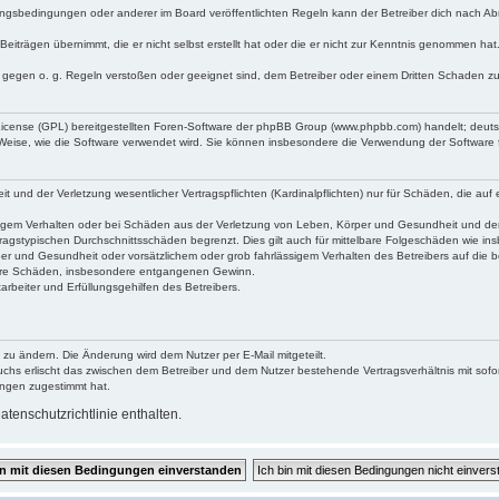
ngsbedingungen oder anderer im Board veröffentlichten Regeln kann der Betreiber dich nach A
Beiträgen übernimmt, die er nicht selbst erstellt hat oder die er nicht zur Kenntnis genommen ha
e gegen o. g. Regeln verstoßen oder geeignet sind, dem Betreiber oder einem Dritten Schaden z
 License (GPL) bereitgestellten Foren-Software der phpBB Group (www.phpbb.com) handelt; deu
 Weise, wie die Software verwendet wird. Sie können insbesondere die Verwendung der Software 
nd der Verletzung wesentlicher Vertragspflichten (Kardinalpflichten) nur für Schäden, die auf ei
igem Verhalten oder bei Schäden aus der Verletzung von Leben, Körper und Gesundheit und der Ver
ragstypischen Durchschnittsschäden begrenzt. Dies gilt auch für mittelbare Folgeschäden wie 
er und Gesundheit oder vorsätzlichem oder grob fahrlässigem Verhalten des Betreibers auf die 
elbare Schäden, insbesondere entgangenen Gewinn.
rbeiter und Erfüllungsgehilfen des Betreibers.
 zu ändern. Die Änderung wird dem Nutzer per E-Mail mitgeteilt.
uchs erlischt das zwischen dem Betreiber und dem Nutzer bestehende Vertragsverhältnis mit sofor
ungen zugestimmt hat.
tenschutzrichtlinie enthalten.