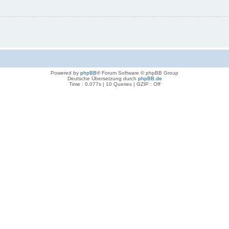
Powered by
phpBB
® Forum Software © phpBB Group
Deutsche Übersetzung durch
phpBB.de
Time : 0.077s | 10 Queries | GZIP : Off