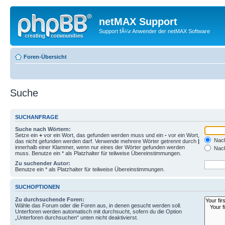
netMAX Support
Support fÃ¼r Anwender der netMAX Software
Foren-Übersicht
Suche
SUCHANFRAGE
Suche nach Wörtern:
Setze ein
+
vor ein Wort, das gefunden werden muss und ein
-
vor ein Wort,
Nach
das nicht gefunden werden darf. Verwende mehrere Wörter getrennt durch
|
innerhalb einer Klammer, wenn nur eines der Wörter gefunden werden
Nach
muss. Benutze ein * als Platzhalter für teilweise Übereinstimmungen.
Zu suchender Autor:
Benutze ein * als Platzhalter für teilweise Übereinstimmungen.
SUCHOPTIONEN
Zu durchsuchende Foren:
Wähle das Forum oder die Foren aus, in denen gesucht werden soll.
Unterforen werden automatisch mit durchsucht, sofern du die Option
„Unterforen durchsuchen“ unten nicht deaktivierst.