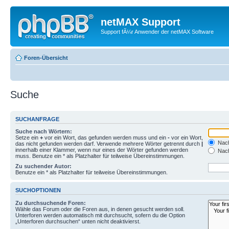
netMAX Support
Support fÃ¼r Anwender der netMAX Software
Foren-Übersicht
Suche
SUCHANFRAGE
Suche nach Wörtern:
Setze ein
+
vor ein Wort, das gefunden werden muss und ein
-
vor ein Wort,
Nach
das nicht gefunden werden darf. Verwende mehrere Wörter getrennt durch
|
innerhalb einer Klammer, wenn nur eines der Wörter gefunden werden
Nach
muss. Benutze ein * als Platzhalter für teilweise Übereinstimmungen.
Zu suchender Autor:
Benutze ein * als Platzhalter für teilweise Übereinstimmungen.
SUCHOPTIONEN
Zu durchsuchende Foren:
Wähle das Forum oder die Foren aus, in denen gesucht werden soll.
Unterforen werden automatisch mit durchsucht, sofern du die Option
„Unterforen durchsuchen“ unten nicht deaktivierst.