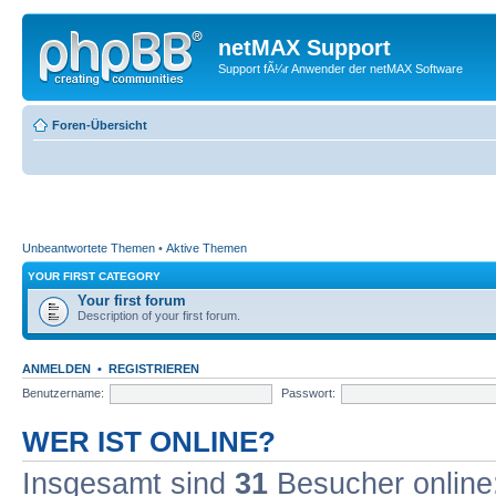
netMAX Support
Support fÃ¼r Anwender der netMAX Software
Foren-Übersicht
Unbeantwortete Themen
•
Aktive Themen
YOUR FIRST CATEGORY
Your first forum
Description of your first forum.
ANMELDEN
•
REGISTRIEREN
Benutzername:
Passwort:
WER IST ONLINE?
Insgesamt sind
31
Besucher online: 