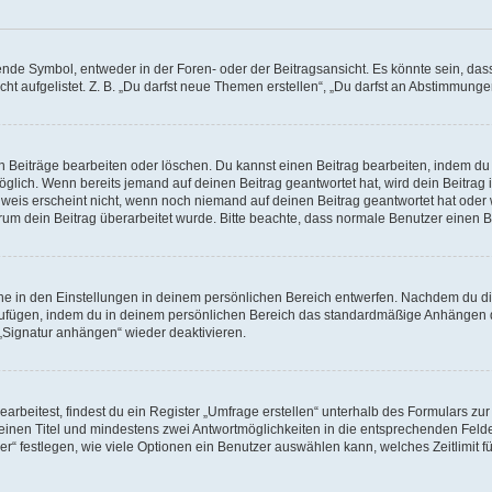
e Symbol, entweder in der Foren- oder der Beitragsansicht. Es könnte sein, dass e
ht aufgelistet. Z. B. „Du darfst neue Themen erstellen“, „Du darfst an Abstimmung
n Beiträge bearbeiten oder löschen. Du kannst einen Beitrag bearbeiten, indem du
möglich. Wenn bereits jemand auf deinen Beitrag geantwortet hat, wird dein Beitra
nweis erscheint nicht, wenn noch niemand auf deinen Beitrag geantwortet hat oder 
 warum dein Beitrag überarbeitet wurde. Bitte beachte, dass normale Benutzer einen
e in den Einstellungen in deinem persönlichen Bereich entwerfen. Nachdem du die 
zufügen, indem du in deinem persönlichen Bereich das standardmäßige Anhängen d
 „Signatur anhängen“ wieder deaktivieren.
beitest, findest du ein Register „Umfrage erstellen“ unterhalb des Formulars zur 
t einen Titel und mindestens zwei Antwortmöglichkeiten in die entsprechenden Felde
r“ festlegen, wie viele Optionen ein Benutzer auswählen kann, welches Zeitlimit fü