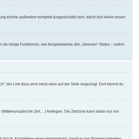
rung könnte außerdem komplett ausgeschaltet sein, damit sich keine neuen
n sie einige Funktionen, wie beispielsweise den „Gelesen“-Status – sofern
h“; der Link dazu wird meist oben auf der Seite angezeigt. Dort kannst du
(Mitteleuropäische Zeit, ...) festlegen. Die Zeitzone kann dabei nur von
ich falsch. Kontaktiere einen Administrator, damit er das Problem beheben