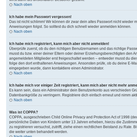
Nach oben
Ich habe mein Passwort vergessen!
Das ist nicht schlimm! Wir können dir zwar dein altes Passwort nicht wieder 
Anweisungen folgst. So solltest du dich schnell wieder anmelden können.
Nach oben
Ich habe mich registriert, kann mich aber nicht anmelden!
Überprüfe zuerst, ob du den richtigen Benutzernamen und das richtige Pas
musst du bzw. einer deiner Eltern oder deiner Erziehungsberechtigten den Anw
angemeldeten Mitglieder erst freigeschaltet werden – entweder musst du dies se
folge den dort enthaltenen Anweisungen. Ansonsten prüfe, ob du deine E-Mail
eingegeben wurde, dann kontaktiere einen Administrator.
Nach oben
Ich habe mich vor einiger Zeit registriert, kann mich aber nicht mehr anm
Es kann sein, dass ein Administrator dein Benutzerkonto aus verschieden Grü
Datenbankgröße zu verringern. Registriere dich einfach erneut und nimm akti
Nach oben
Was ist COPPA?
COPPA, ausgeschrieben Child Online Privacy and Protection Act of 1998 (deut
persönliche Daten von Kindern unter 13 Jahren erheben, hierzu die Zustimmu
zu registrieren versuchst, zutrifft, ziehe einen rechtlichen Beistand zu Rate
die weiter unten behandelt werden.
Nach oben