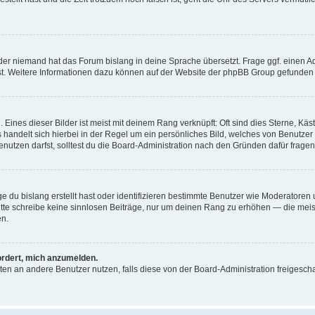
der niemand hat das Forum bislang in deine Sprache übersetzt. Frage ggf. einen Adm
est. Weitere Informationen dazu können auf der Website der phpBB Group gefunden
Eines dieser Bilder ist meist mit deinem Rang verknüpft: Oft sind dies Sterne, Kä
s handelt sich hierbei in der Regel um ein persönliches Bild, welches von Benutzer
utzen darfst, solltest du die Board-Administration nach den Gründen dafür fragen
e du bislang erstellt hast oder identifizieren bestimmte Benutzer wie Moderatore
 Bitte schreibe keine sinnlosen Beiträge, nur um deinen Rang zu erhöhen — die mei
en.
ordert, mich anzumelden.
ichten an andere Benutzer nutzen, falls diese von der Board-Administration freige