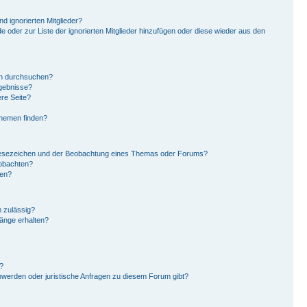
d ignorierten Mitglieder?
de oder zur Liste der ignorierten Mitglieder hinzufügen oder diese wieder aus den
en durchsuchen?
rgebnisse?
re Seite?
Themen finden?
Lesezeichen und der Beobachtung eines Themas oder Forums?
eobachten?
gen?
 zulässig?
hänge erhalten?
?
hwerden oder juristische Anfragen zu diesem Forum gibt?