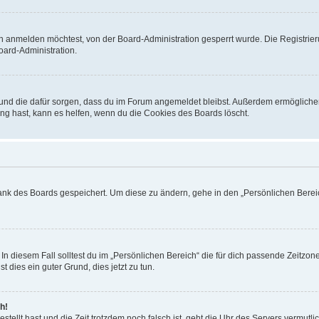
h anmelden möchtest, von der Board-Administration gesperrt wurde. Die Registrie
ard-Administration.
t und die dafür sorgen, dass du im Forum angemeldet bleibst. Außerdem ermögliche
ng hast, kann es helfen, wenn du die Cookies des Boards löscht.
bank des Boards gespeichert. Um diese zu ändern, gehe in den „Persönlichen Bereic
In diesem Fall solltest du im „Persönlichen Bereich“ die für dich passende Zeitzone 
t dies ein guter Grund, dies jetzt zu tun.
h!
estellt hast und die Zeit trotzdem noch falsch ist, geht die Uhr des Servers vermutl