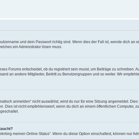
utzername und dein Passwort richtig sind. Wenn dies der Fall ist, wende dich an ei
welches ein Administrator lösen muss.
es Forums entscheidet, ob du registriert sein musst, um Beiträge zu schreiben. Auf j
sand an andere Mitglieder, Beitritt zu Benutzergruppen und so weiter. Wir empfehlen 
isch anmelden“ nicht auswählst, wirst du nur für eine Sitzung angemeldet. Dies 
Dies ist nicht empfehlenswert, wenn du dich an einem öffentlichen Computer, zum 
geschaltet.
taucht?
 „Verbirg meinen Online-Status“. Wenn du diese Option einschaltest, können nur Ad