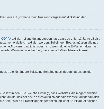
elde-Seite auf „Ich habe mein Passwort vergessen“ klickst und den
n
COPPA
aktiviert ist und du angegeben hast, dass du unter 13 Jahre alt bist,
utzerkonto vielleicht aktiviert werden. Bei einigen Boards müssen alle neu
ob eine Aktivierung nötig ist oder nicht. Wenn du eine E-Mail erhalten hast,
 wurde. Wenn du dir sicher bist, dass deine E-Mail-Adresse korrekt
utzer, die für längere Zeit keine Beiträge geschrieben haben, um die
n Gesetz in den USA, welches festlegt, dass Websites, die möglicherweise
 du dir unsicher bist, ob dies auf dich oder die Website, auf der du dich
ie Anlaufstelle für Rechtsangelegenheiten jeglicher Art ist; außer solchen,