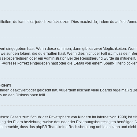
mitteilen, du kannst es jedoch zurücksetzen. Dies machst du, indem du auf der Anm
swort eingegeben hast. Wenn diese stimmen, dann gibt es zwei Möglichkeiten. Wen
eisungen folgen, die du erhalten hast. Wenn dies nicht der Fall ist, muss dein Ben
lbst erledigen oder ein Administrator. Bei der Registrierung wurde dir mitgeteilt, 
-Adresse korrekt eingegeben hast oder die E-Mail von einem Spam-Filter blockiert
elden?!
nden deaktiviert oder gelöscht hat. Außerdem löschen viele Boards regelmäßig Ben
v an den Diskussionen teil!
sch: Gesetz zum Schutz der Privatsphäre von Kindern im Internet von 1998) ist ei
ng der Eltern beziehungsweise des oder der Erziehungsberechtigten benötigen. Wenn
. Bitte beachte, dass das phpBB-Team keine Rechtsberatung anbieten kann und nicht d