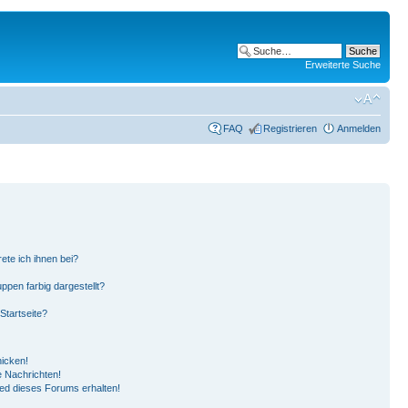
Erweiterte Suche
FAQ
Registrieren
Anmelden
ete ich ihnen bei?
pen farbig dargestellt?
Startseite?
hicken!
 Nachrichten!
ied dieses Forums erhalten!